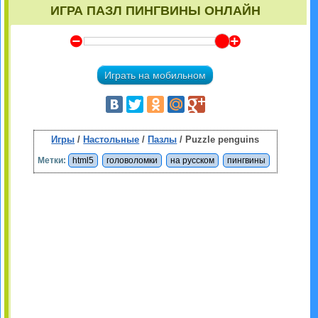
ИГРА ПАЗЛ ПИНГВИНЫ ОНЛАЙН
Y
Z
Играть на мобильном
Игры
/
Настольные
/
Пазлы
/ Puzzle penguins
Метки:
html5
головоломки
на русском
пингвины