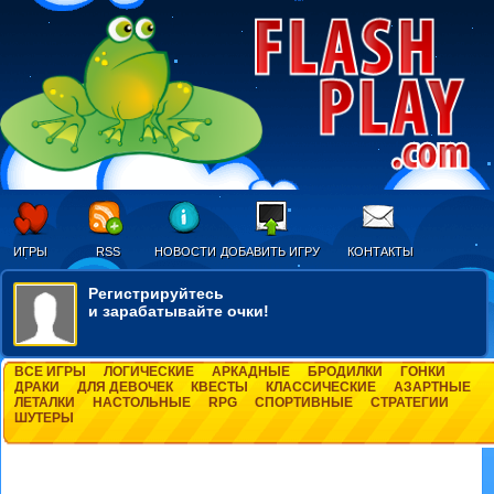
ИГРЫ
RSS
НОВОСТИ
ДОБАВИТЬ ИГРУ
КОНТАКТЫ
Регистрируйтесь
и зарабатывайте очки!
ВСЕ ИГРЫ
ЛОГИЧЕСКИЕ
АРКАДНЫЕ
БРОДИЛКИ
ГОНКИ
ДРАКИ
ДЛЯ ДЕВОЧЕК
КВЕСТЫ
КЛАССИЧЕСКИЕ
АЗАРТНЫЕ
ЛЕТАЛКИ
НАСТОЛЬНЫЕ
RPG
СПОРТИВНЫЕ
СТРАТЕГИИ
ШУТЕРЫ