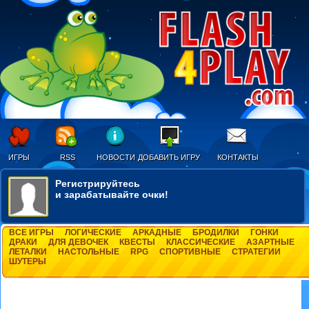
ИГРЫ
RSS
НОВОСТИ
ДОБАВИТЬ ИГРУ
КОНТАКТЫ
Регистрируйтесь
и зарабатывайте очки!
ВСЕ ИГРЫ
ЛОГИЧЕСКИЕ
АРКАДНЫЕ
БРОДИЛКИ
ГОНКИ
ДРАКИ
ДЛЯ ДЕВОЧЕК
КВЕСТЫ
КЛАССИЧЕСКИЕ
АЗАРТНЫЕ
ЛЕТАЛКИ
НАСТОЛЬНЫЕ
RPG
СПОРТИВНЫЕ
СТРАТЕГИИ
ШУТЕРЫ