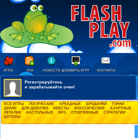
ИГРЫ
RSS
НОВОСТИ
ДОБАВИТЬ ИГРУ
КОНТАКТЫ
Регистрируйтесь
и зарабатывайте очки!
ВСЕ ИГРЫ
ЛОГИЧЕСКИЕ
АРКАДНЫЕ
БРОДИЛКИ
ГОНКИ
ДРАКИ
ДЛЯ ДЕВОЧЕК
КВЕСТЫ
КЛАССИЧЕСКИЕ
АЗАРТНЫЕ
ЛЕТАЛКИ
НАСТОЛЬНЫЕ
RPG
СПОРТИВНЫЕ
СТРАТЕГИИ
ШУТЕРЫ