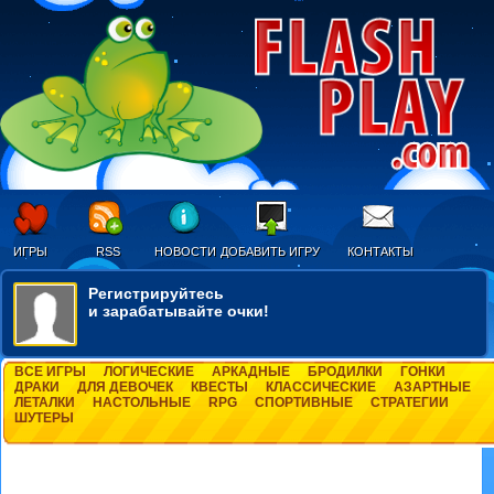
ИГРЫ
RSS
НОВОСТИ
ДОБАВИТЬ ИГРУ
КОНТАКТЫ
Регистрируйтесь
и зарабатывайте очки!
ВСЕ ИГРЫ
ЛОГИЧЕСКИЕ
АРКАДНЫЕ
БРОДИЛКИ
ГОНКИ
ДРАКИ
ДЛЯ ДЕВОЧЕК
КВЕСТЫ
КЛАССИЧЕСКИЕ
АЗАРТНЫЕ
ЛЕТАЛКИ
НАСТОЛЬНЫЕ
RPG
СПОРТИВНЫЕ
СТРАТЕГИИ
ШУТЕРЫ