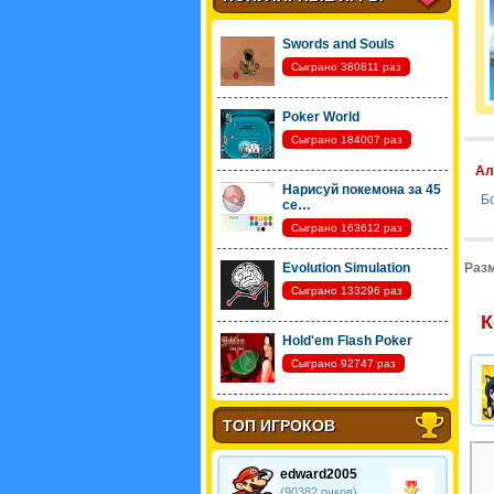
Swords and Souls
Сыграно 380811 раз
Poker World
Сыграно 184007 раз
Ал
Нарисуй покемона за 45
Б
се…
Сыграно 163612 раз
Evolution Simulation
Разм
Сыграно 133296 раз
К
Hold'em Flash Poker
Сыграно 92747 раз
ТОП ИГРОКОВ
edward2005
(90382 очков)