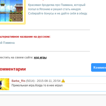
Красивая бродилка про Пакмана, который
попал в Японию и решил стать ниндзя.
Собирайте бонусы и не дайте себя в обиду.
ьтернативное название на русском:
ой Пэкмена
естить на своем сайте:
код игры
Коммен
омментарии
Barba_Ris
(5014) -
2015-08-11, 20:54
Прикольная игра.Когда то в нее играл