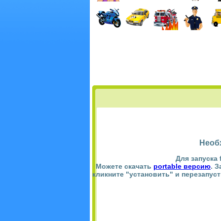
Необ
Для запуска 
Можете скачать
portable версию
. 
кликните "установить" и перезапус