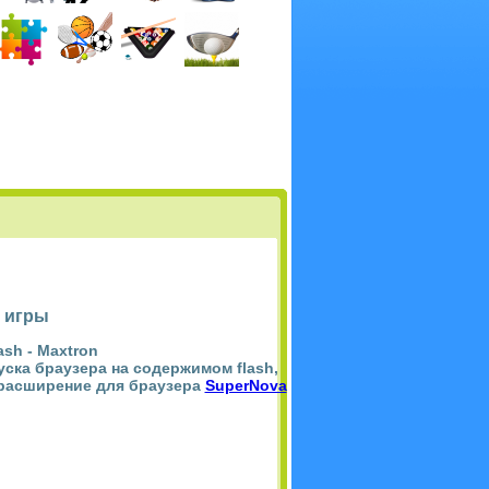
 игры
ash -
Maxtron
пуска браузера на содержимом flash,
 расширение для браузера
SuperNova