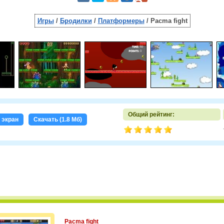
Игры
/
Бродилки
/
Платформеры
/ Pacma fight
Общий рейтинг:
 экран
Скачать (1.8 Мб)
Pacma fight