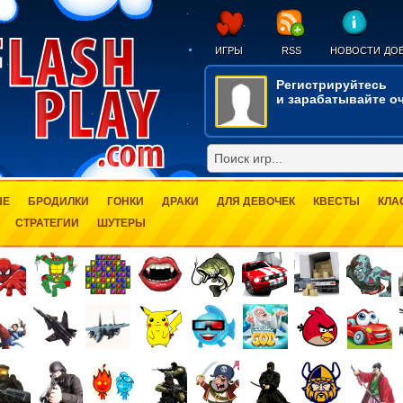
ИГРЫ
RSS
НОВОСТИ
ДОБ
Регистрируйтесь
и зарабатывайте оч
ЫЕ
БРОДИЛКИ
ГОНКИ
ДРАКИ
ДЛЯ ДЕВОЧЕК
КВЕСТЫ
КЛА
СТРАТЕГИИ
ШУТЕРЫ