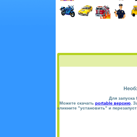
Необ
Для запуска 
Можете скачать
portable версию
. 
кликните "установить" и перезапус