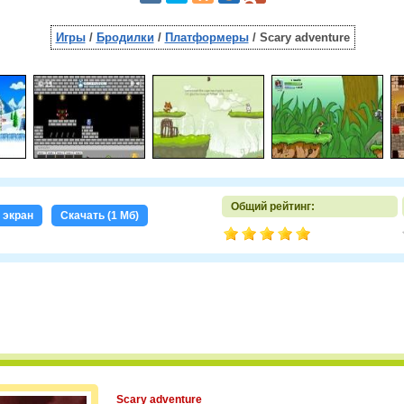
Игры
/
Бродилки
/
Платформеры
/ Scary adventure
Общий рейтинг:
 экран
Скачать (1 Мб)
Scary adventure