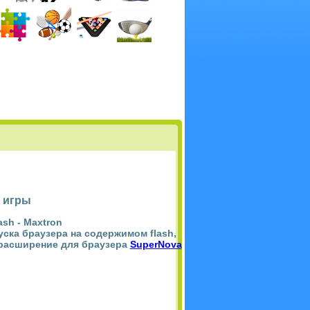
 игры
ash -
Maxtron
пуска браузера на содержимом flash,
 расширение для браузера
SuperNova