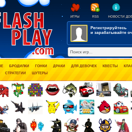
ИГРЫ
RSS
НОВОСТИ
ДОБ
Регистрируйтесь
и зарабатывайте оч
ЫЕ
БРОДИЛКИ
ГОНКИ
ДРАКИ
ДЛЯ ДЕВОЧЕК
КВЕСТЫ
КЛА
СТРАТЕГИИ
ШУТЕРЫ