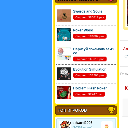
Swords and Souls
Сыграно 380811 раз
Poker World
Сыграно 184007 раз
Ал
Нарисуй покемона за 45
се…
С
Сыграно 163613 раз
Evolution Simulation
Разм
Сыграно 133296 раз
К
Hold'em Flash Poker
Сыграно 92747 раз
ТОП ИГРОКОВ
edward2005
(90382 очков)