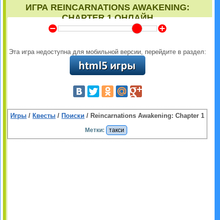
ИГРА REINCARNATIONS AWAKENING:
CHAPTER 1 ОНЛАЙН
Y
Z
Эта игра недоступна для мобильной версии, перейдите в раздел:
Игры
/
Квесты
/
Поиски
/ Reincarnations Awakening: Chapter 1
Метки:
такси