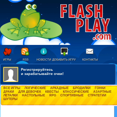
ИГРЫ
RSS
НОВОСТИ
ДОБАВИТЬ ИГРУ
КОНТАКТЫ
Регистрируйтесь
и зарабатывайте очки!
ВСЕ ИГРЫ
ЛОГИЧЕСКИЕ
АРКАДНЫЕ
БРОДИЛКИ
ГОНКИ
ДРАКИ
ДЛЯ ДЕВОЧЕК
КВЕСТЫ
КЛАССИЧЕСКИЕ
АЗАРТНЫЕ
ЛЕТАЛКИ
НАСТОЛЬНЫЕ
RPG
СПОРТИВНЫЕ
СТРАТЕГИИ
ШУТЕРЫ