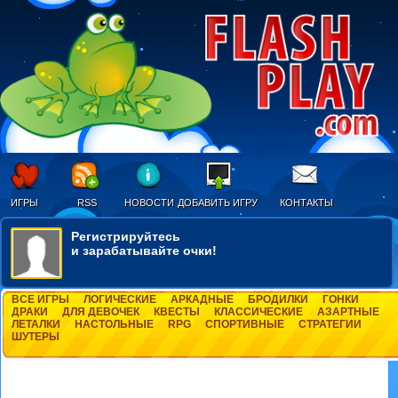
ИГРЫ
RSS
НОВОСТИ
ДОБАВИТЬ ИГРУ
КОНТАКТЫ
Регистрируйтесь
и зарабатывайте очки!
ВСЕ ИГРЫ
ЛОГИЧЕСКИЕ
АРКАДНЫЕ
БРОДИЛКИ
ГОНКИ
ДРАКИ
ДЛЯ ДЕВОЧЕК
КВЕСТЫ
КЛАССИЧЕСКИЕ
АЗАРТНЫЕ
ЛЕТАЛКИ
НАСТОЛЬНЫЕ
RPG
СПОРТИВНЫЕ
СТРАТЕГИИ
ШУТЕРЫ