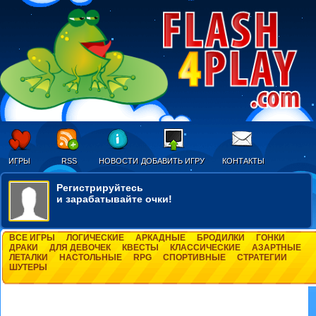
ИГРЫ
RSS
НОВОСТИ
ДОБАВИТЬ ИГРУ
КОНТАКТЫ
Регистрируйтесь
и зарабатывайте очки!
ВСЕ ИГРЫ
ЛОГИЧЕСКИЕ
АРКАДНЫЕ
БРОДИЛКИ
ГОНКИ
ДРАКИ
ДЛЯ ДЕВОЧЕК
КВЕСТЫ
КЛАССИЧЕСКИЕ
АЗАРТНЫЕ
ЛЕТАЛКИ
НАСТОЛЬНЫЕ
RPG
СПОРТИВНЫЕ
СТРАТЕГИИ
ШУТЕРЫ