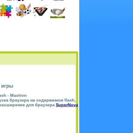
 игры
ash -
Maxtron
пуска браузера на содержимом flash,
 расширение для браузера
SuperNova