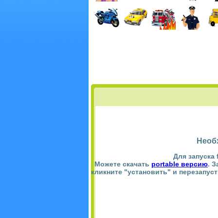
Необ
Для запуска 
Можете скачать
portable версию
. 
кликните "установить" и перезапус