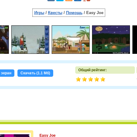
Игры
/
Квесты
/
Помощь
/ Easy Joe
Общий рейтинг:
 экран
Скачать (1.1 Мб)
Easy Joe