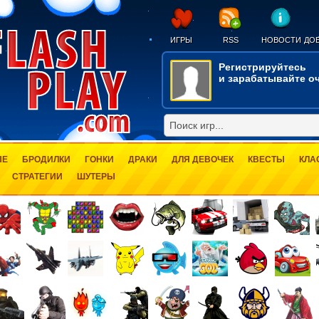
ИГРЫ
RSS
НОВОСТИ
ДОБ
Регистрируйтесь
и зарабатывайте оч
ЫЕ
БРОДИЛКИ
ГОНКИ
ДРАКИ
ДЛЯ ДЕВОЧЕК
КВЕСТЫ
КЛА
СТРАТЕГИИ
ШУТЕРЫ