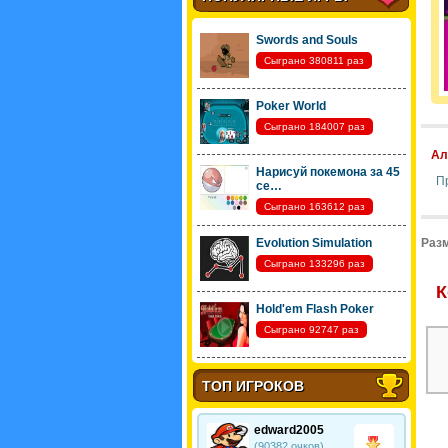
Swords and Souls
Сыграно 380811 раз
Poker World
Сыграно 184007 раз
Ал
Нарисуй покемона за 45
П
се…
Сыграно 163612 раз
Evolution Simulation
Разм
Сыграно 133296 раз
К
Hold'em Flash Poker
Сыграно 92747 раз
ТОП ИГРОКОВ
edward2005
(90382 очков)