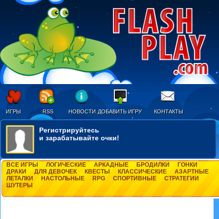
ИГРЫ
RSS
НОВОСТИ
ДОБАВИТЬ ИГРУ
КОНТАКТЫ
Регистрируйтесь
и зарабатывайте очки!
ВСЕ ИГРЫ
ЛОГИЧЕСКИЕ
АРКАДНЫЕ
БРОДИЛКИ
ГОНКИ
ДРАКИ
ДЛЯ ДЕВОЧЕК
КВЕСТЫ
КЛАССИЧЕСКИЕ
АЗАРТНЫЕ
ЛЕТАЛКИ
НАСТОЛЬНЫЕ
RPG
СПОРТИВНЫЕ
СТРАТЕГИИ
ШУТЕРЫ