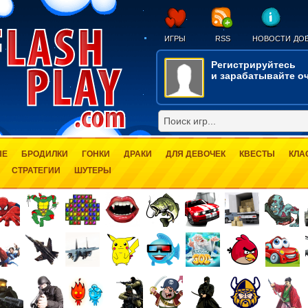
ИГРЫ
RSS
НОВОСТИ
ДОБ
Регистрируйтесь
и зарабатывайте оч
ЫЕ
БРОДИЛКИ
ГОНКИ
ДРАКИ
ДЛЯ ДЕВОЧЕК
КВЕСТЫ
КЛА
СТРАТЕГИИ
ШУТЕРЫ