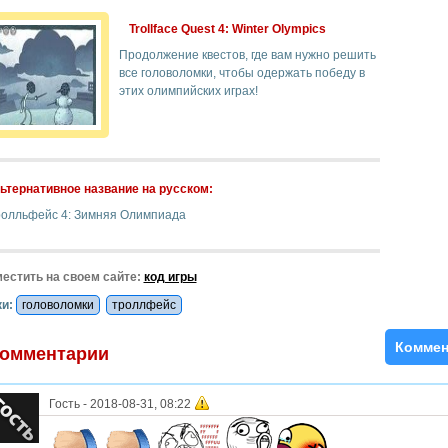
Trollface Quest 4: Winter Olympics
Продолжение квестов, где вам нужно решить
все головоломки, чтобы одержать победу в
этих олимпийских играх!
ьтернативное название на русском:
ролльфейс 4: Зимняя Олимпиада
естить на своем сайте:
код игры
и:
головоломки
троллфейс
Коммен
омментарии
Гость
-
2018-08-31, 08:22