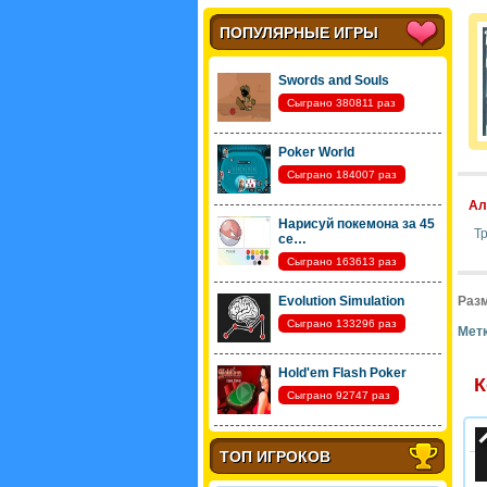
ПОПУЛЯРНЫЕ ИГРЫ
Swords and Souls
Сыграно 380811 раз
Poker World
Сыграно 184007 раз
Ал
Нарисуй покемона за 45
Т
се…
Сыграно 163613 раз
Evolution Simulation
Разм
Сыграно 133296 раз
Метк
Hold'em Flash Poker
К
Сыграно 92747 раз
ТОП ИГРОКОВ