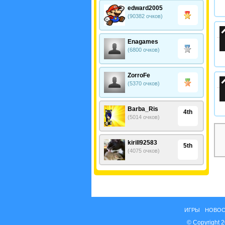
edward2005
(90382 очков)
Enagames
(6800 очков)
ZorroFe
(5370 очков)
Barba_Ris
4th
(5014 очков)
kirill92583
5th
(4075 очков)
ИГРЫ
НОВОС
© Copyright 2