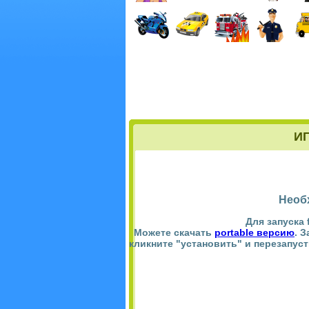
И
Необ
Для запуска 
Можете скачать
portable версию
. 
кликните "установить" и перезапус