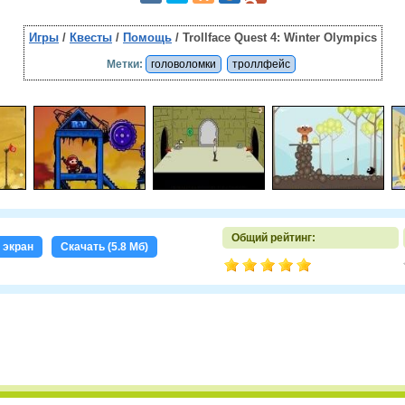
Игры
/
Квесты
/
Помощь
/ Trollface Quest 4: Winter Olympics
Метки:
головоломки
троллфейс
Общий рейтинг:
 экран
Скачать (5.8 Мб)