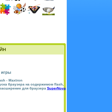
ЙН
 игры
ash -
Maxtron
пуска браузера на содержимом flash,
 расширение для браузера
SuperNova