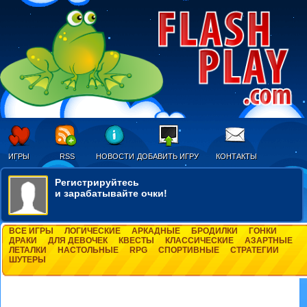
ИГРЫ
RSS
НОВОСТИ
ДОБАВИТЬ ИГРУ
КОНТАКТЫ
Регистрируйтесь
и зарабатывайте очки!
ВСЕ ИГРЫ
ЛОГИЧЕСКИЕ
АРКАДНЫЕ
БРОДИЛКИ
ГОНКИ
ДРАКИ
ДЛЯ ДЕВОЧЕК
КВЕСТЫ
КЛАССИЧЕСКИЕ
АЗАРТНЫЕ
ЛЕТАЛКИ
НАСТОЛЬНЫЕ
RPG
СПОРТИВНЫЕ
СТРАТЕГИИ
ШУТЕРЫ