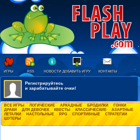
ИГРЫ
RSS
НОВОСТИ
ДОБАВИТЬ ИГРУ
КОНТАКТЫ
Регистрируйтесь
и зарабатывайте очки!
ВСЕ ИГРЫ
ЛОГИЧЕСКИЕ
АРКАДНЫЕ
БРОДИЛКИ
ГОНКИ
ДРАКИ
ДЛЯ ДЕВОЧЕК
КВЕСТЫ
КЛАССИЧЕСКИЕ
АЗАРТНЫЕ
ЛЕТАЛКИ
НАСТОЛЬНЫЕ
RPG
СПОРТИВНЫЕ
СТРАТЕГИИ
ШУТЕРЫ