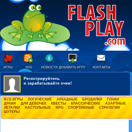
ИГРЫ
RSS
НОВОСТИ
ДОБАВИТЬ ИГРУ
КОНТАКТЫ
Регистрируйтесь
и зарабатывайте очки!
ВСЕ ИГРЫ
ЛОГИЧЕСКИЕ
АРКАДНЫЕ
БРОДИЛКИ
ГОНКИ
ДРАКИ
ДЛЯ ДЕВОЧЕК
КВЕСТЫ
КЛАССИЧЕСКИЕ
АЗАРТНЫЕ
ЛЕТАЛКИ
НАСТОЛЬНЫЕ
RPG
СПОРТИВНЫЕ
СТРАТЕГИИ
ШУТЕРЫ