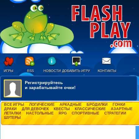
ИГРЫ
RSS
НОВОСТИ
ДОБАВИТЬ ИГРУ
КОНТАКТЫ
Регистрируйтесь
и зарабатывайте очки!
ВСЕ ИГРЫ
ЛОГИЧЕСКИЕ
АРКАДНЫЕ
БРОДИЛКИ
ГОНКИ
ДРАКИ
ДЛЯ ДЕВОЧЕК
КВЕСТЫ
КЛАССИЧЕСКИЕ
АЗАРТНЫЕ
ЛЕТАЛКИ
НАСТОЛЬНЫЕ
RPG
СПОРТИВНЫЕ
СТРАТЕГИИ
ШУТЕРЫ