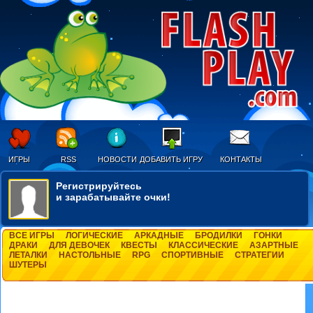
ИГРЫ
RSS
НОВОСТИ
ДОБАВИТЬ ИГРУ
КОНТАКТЫ
Регистрируйтесь
и зарабатывайте очки!
ВСЕ ИГРЫ
ЛОГИЧЕСКИЕ
АРКАДНЫЕ
БРОДИЛКИ
ГОНКИ
ДРАКИ
ДЛЯ ДЕВОЧЕК
КВЕСТЫ
КЛАССИЧЕСКИЕ
АЗАРТНЫЕ
ЛЕТАЛКИ
НАСТОЛЬНЫЕ
RPG
СПОРТИВНЫЕ
СТРАТЕГИИ
ШУТЕРЫ