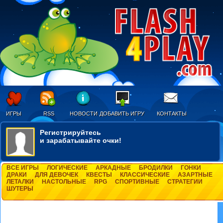
ИГРЫ
RSS
НОВОСТИ
ДОБАВИТЬ ИГРУ
КОНТАКТЫ
Регистрируйтесь
и зарабатывайте очки!
ВСЕ ИГРЫ
ЛОГИЧЕСКИЕ
АРКАДНЫЕ
БРОДИЛКИ
ГОНКИ
ДРАКИ
ДЛЯ ДЕВОЧЕК
КВЕСТЫ
КЛАССИЧЕСКИЕ
АЗАРТНЫЕ
ЛЕТАЛКИ
НАСТОЛЬНЫЕ
RPG
СПОРТИВНЫЕ
СТРАТЕГИИ
ШУТЕРЫ