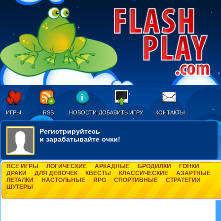
ИГРЫ
RSS
НОВОСТИ
ДОБАВИТЬ ИГРУ
КОНТАКТЫ
Регистрируйтесь
и зарабатывайте очки!
ВСЕ ИГРЫ
ЛОГИЧЕСКИЕ
АРКАДНЫЕ
БРОДИЛКИ
ГОНКИ
ДРАКИ
ДЛЯ ДЕВОЧЕК
КВЕСТЫ
КЛАССИЧЕСКИЕ
АЗАРТНЫЕ
ЛЕТАЛКИ
НАСТОЛЬНЫЕ
RPG
СПОРТИВНЫЕ
СТРАТЕГИИ
ШУТЕРЫ