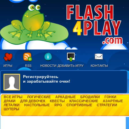
ИГРЫ
RSS
НОВОСТИ
ДОБАВИТЬ ИГРУ
КОНТАКТЫ
Регистрируйтесь
и зарабатывайте очки!
ВСЕ ИГРЫ
ЛОГИЧЕСКИЕ
АРКАДНЫЕ
БРОДИЛКИ
ГОНКИ
ДРАКИ
ДЛЯ ДЕВОЧЕК
КВЕСТЫ
КЛАССИЧЕСКИЕ
АЗАРТНЫЕ
ЛЕТАЛКИ
НАСТОЛЬНЫЕ
RPG
СПОРТИВНЫЕ
СТРАТЕГИИ
ШУТЕРЫ