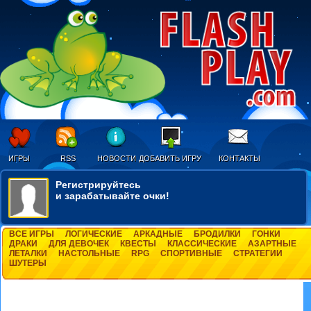
ИГРЫ
RSS
НОВОСТИ
ДОБАВИТЬ ИГРУ
КОНТАКТЫ
Регистрируйтесь
и зарабатывайте очки!
ВСЕ ИГРЫ
ЛОГИЧЕСКИЕ
АРКАДНЫЕ
БРОДИЛКИ
ГОНКИ
ДРАКИ
ДЛЯ ДЕВОЧЕК
КВЕСТЫ
КЛАССИЧЕСКИЕ
АЗАРТНЫЕ
ЛЕТАЛКИ
НАСТОЛЬНЫЕ
RPG
СПОРТИВНЫЕ
СТРАТЕГИИ
ШУТЕРЫ