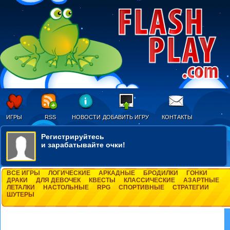
ИГРЫ
RSS
НОВОСТИ
ДОБАВИТЬ ИГРУ
КОНТАКТЫ
Регистрируйтесь
и зарабатывайте очки!
ВСЕ ИГРЫ
ЛОГИЧЕСКИЕ
АРКАДНЫЕ
БРОДИЛКИ
ГОНКИ
ДРАКИ
ДЛЯ ДЕВОЧЕК
КВЕСТЫ
КЛАССИЧЕСКИЕ
АЗАРТНЫЕ
ЛЕТАЛКИ
НАСТОЛЬНЫЕ
RPG
СПОРТИВНЫЕ
СТРАТЕГИИ
ШУТЕРЫ