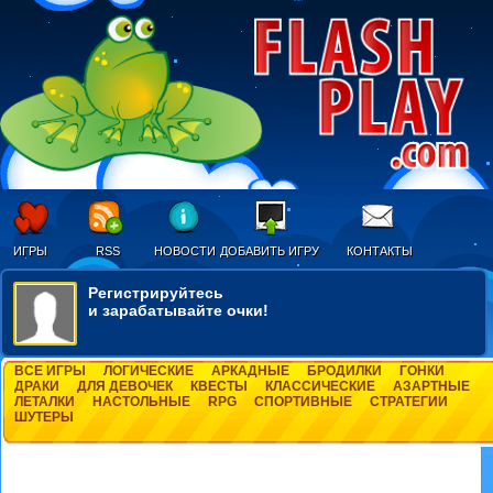
ИГРЫ
RSS
НОВОСТИ
ДОБАВИТЬ ИГРУ
КОНТАКТЫ
Регистрируйтесь
и зарабатывайте очки!
ВСЕ ИГРЫ
ЛОГИЧЕСКИЕ
АРКАДНЫЕ
БРОДИЛКИ
ГОНКИ
ДРАКИ
ДЛЯ ДЕВОЧЕК
КВЕСТЫ
КЛАССИЧЕСКИЕ
АЗАРТНЫЕ
ЛЕТАЛКИ
НАСТОЛЬНЫЕ
RPG
СПОРТИВНЫЕ
СТРАТЕГИИ
ШУТЕРЫ