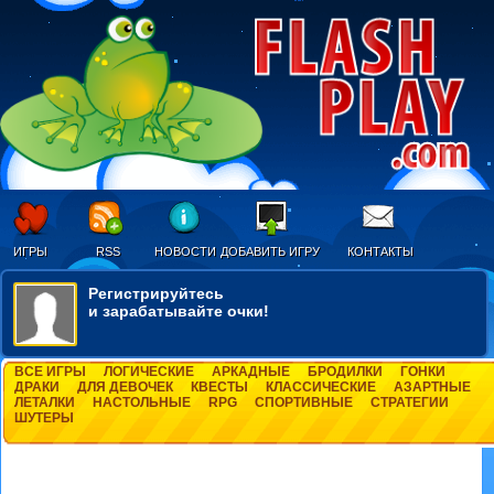
ИГРЫ
RSS
НОВОСТИ
ДОБАВИТЬ ИГРУ
КОНТАКТЫ
Регистрируйтесь
и зарабатывайте очки!
ВСЕ ИГРЫ
ЛОГИЧЕСКИЕ
АРКАДНЫЕ
БРОДИЛКИ
ГОНКИ
ДРАКИ
ДЛЯ ДЕВОЧЕК
КВЕСТЫ
КЛАССИЧЕСКИЕ
АЗАРТНЫЕ
ЛЕТАЛКИ
НАСТОЛЬНЫЕ
RPG
СПОРТИВНЫЕ
СТРАТЕГИИ
ШУТЕРЫ