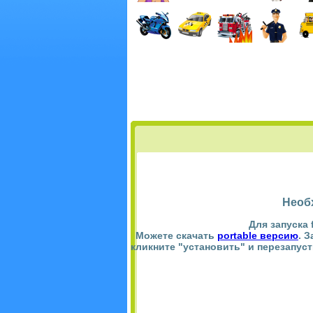
Необ
Для запуска 
Можете скачать
portable версию
. 
кликните "установить" и перезапус