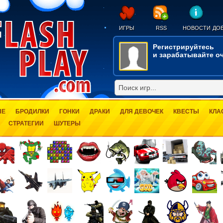
ИГРЫ
RSS
НОВОСТИ
ДОБ
Регистрируйтесь
и зарабатывайте оч
ЫЕ
БРОДИЛКИ
ГОНКИ
ДРАКИ
ДЛЯ ДЕВОЧЕК
КВЕСТЫ
КЛА
СТРАТЕГИИ
ШУТЕРЫ