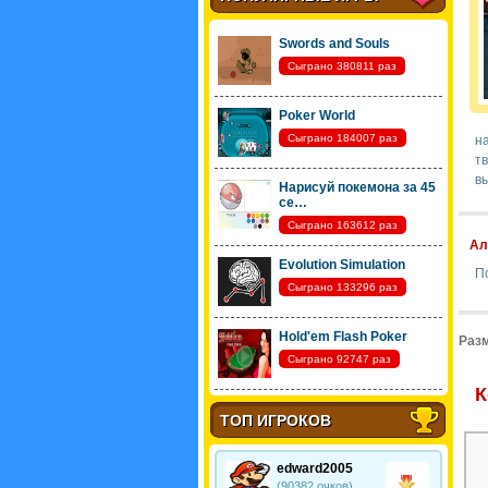
Swords and Souls
Сыграно 380811 раз
Poker World
Сыграно 184007 раз
на
тв
в
Нарисуй покемона за 45
се…
Сыграно 163612 раз
Ал
Evolution Simulation
П
Сыграно 133296 раз
Hold'em Flash Poker
Разм
Сыграно 92747 раз
К
ТОП ИГРОКОВ
edward2005
(90382 очков)