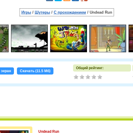
Игры
/
Шутеры
/
С прохождением
/ Undead Run
Общий рейтинг:
 экран
Скачать (11.5 Мб)
Undead Run