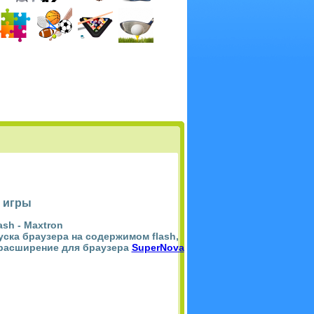
 игры
ash -
Maxtron
пуска браузера на содержимом flash,
 расширение для браузера
SuperNova