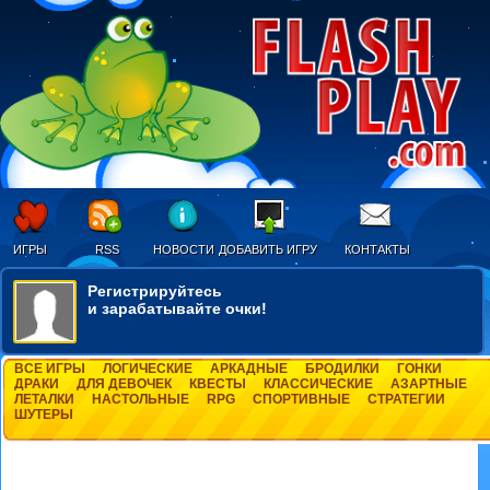
ИГРЫ
RSS
НОВОСТИ
ДОБАВИТЬ ИГРУ
КОНТАКТЫ
Регистрируйтесь
и зарабатывайте очки!
ВСЕ ИГРЫ
ЛОГИЧЕСКИЕ
АРКАДНЫЕ
БРОДИЛКИ
ГОНКИ
ДРАКИ
ДЛЯ ДЕВОЧЕК
КВЕСТЫ
КЛАССИЧЕСКИЕ
АЗАРТНЫЕ
ЛЕТАЛКИ
НАСТОЛЬНЫЕ
RPG
СПОРТИВНЫЕ
СТРАТЕГИИ
ШУТЕРЫ