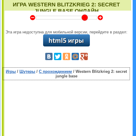
ИГРА WESTERN BLITZKRIEG 2: SECRET
JUNGLE BASE ОНЛАЙН
Y
Z
Эта игра недоступна для мобильной версии, перейдите в раздел:
Игры
/
Шутеры
/
С прохождением
/ Western Blitzkrieg 2: secret
jungle base