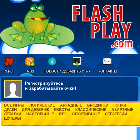
ИГРЫ
RSS
НОВОСТИ
ДОБАВИТЬ ИГРУ
КОНТАКТЫ
Регистрируйтесь
и зарабатывайте очки!
ВСЕ ИГРЫ
ЛОГИЧЕСКИЕ
АРКАДНЫЕ
БРОДИЛКИ
ГОНКИ
ДРАКИ
ДЛЯ ДЕВОЧЕК
КВЕСТЫ
КЛАССИЧЕСКИЕ
АЗАРТНЫЕ
ЛЕТАЛКИ
НАСТОЛЬНЫЕ
RPG
СПОРТИВНЫЕ
СТРАТЕГИИ
ШУТЕРЫ