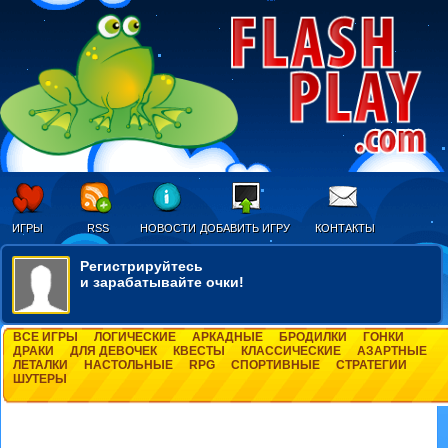
ИГРЫ
RSS
НОВОСТИ
ДОБАВИТЬ ИГРУ
КОНТАКТЫ
Регистрируйтесь
и зарабатывайте очки!
ВСЕ ИГРЫ
ЛОГИЧЕСКИЕ
АРКАДНЫЕ
БРОДИЛКИ
ГОНКИ
ДРАКИ
ДЛЯ ДЕВОЧЕК
КВЕСТЫ
КЛАССИЧЕСКИЕ
АЗАРТНЫЕ
ЛЕТАЛКИ
НАСТОЛЬНЫЕ
RPG
СПОРТИВНЫЕ
СТРАТЕГИИ
ШУТЕРЫ