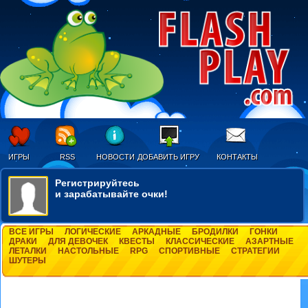
ИГРЫ
RSS
НОВОСТИ
ДОБАВИТЬ ИГРУ
КОНТАКТЫ
Регистрируйтесь
и зарабатывайте очки!
ВСЕ ИГРЫ
ЛОГИЧЕСКИЕ
АРКАДНЫЕ
БРОДИЛКИ
ГОНКИ
ДРАКИ
ДЛЯ ДЕВОЧЕК
КВЕСТЫ
КЛАССИЧЕСКИЕ
АЗАРТНЫЕ
ЛЕТАЛКИ
НАСТОЛЬНЫЕ
RPG
СПОРТИВНЫЕ
СТРАТЕГИИ
ШУТЕРЫ