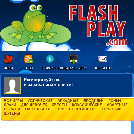
ИГРЫ
RSS
НОВОСТИ
ДОБАВИТЬ ИГРУ
КОНТАКТЫ
Регистрируйтесь
и зарабатывайте очки!
ВСЕ ИГРЫ
ЛОГИЧЕСКИЕ
АРКАДНЫЕ
БРОДИЛКИ
ГОНКИ
ДРАКИ
ДЛЯ ДЕВОЧЕК
КВЕСТЫ
КЛАССИЧЕСКИЕ
АЗАРТНЫЕ
ЛЕТАЛКИ
НАСТОЛЬНЫЕ
RPG
СПОРТИВНЫЕ
СТРАТЕГИИ
ШУТЕРЫ