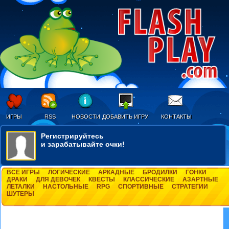
ИГРЫ
RSS
НОВОСТИ
ДОБАВИТЬ ИГРУ
КОНТАКТЫ
Регистрируйтесь
и зарабатывайте очки!
ВСЕ ИГРЫ
ЛОГИЧЕСКИЕ
АРКАДНЫЕ
БРОДИЛКИ
ГОНКИ
ДРАКИ
ДЛЯ ДЕВОЧЕК
КВЕСТЫ
КЛАССИЧЕСКИЕ
АЗАРТНЫЕ
ЛЕТАЛКИ
НАСТОЛЬНЫЕ
RPG
СПОРТИВНЫЕ
СТРАТЕГИИ
ШУТЕРЫ