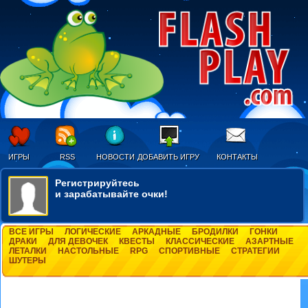
ИГРЫ
RSS
НОВОСТИ
ДОБАВИТЬ ИГРУ
КОНТАКТЫ
Регистрируйтесь
и зарабатывайте очки!
ВСЕ ИГРЫ
ЛОГИЧЕСКИЕ
АРКАДНЫЕ
БРОДИЛКИ
ГОНКИ
ДРАКИ
ДЛЯ ДЕВОЧЕК
КВЕСТЫ
КЛАССИЧЕСКИЕ
АЗАРТНЫЕ
ЛЕТАЛКИ
НАСТОЛЬНЫЕ
RPG
СПОРТИВНЫЕ
СТРАТЕГИИ
ШУТЕРЫ