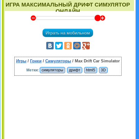
ИГРА МАКСИМАЛЬНЫЙ ДРИФТ СИМУЛЯТОР
ОНЛАЙН
Y
Z
Играть на мобильном
Игры
/
Гонки
/
Симуляторы
/ Max Drift Car Simulator
Метки:
симуляторы
дрифт
html5
3D