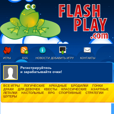
ИГРЫ
RSS
НОВОСТИ
ДОБАВИТЬ ИГРУ
КОНТАКТЫ
Регистрируйтесь
и зарабатывайте очки!
ВСЕ ИГРЫ
ЛОГИЧЕСКИЕ
АРКАДНЫЕ
БРОДИЛКИ
ГОНКИ
ДРАКИ
ДЛЯ ДЕВОЧЕК
КВЕСТЫ
КЛАССИЧЕСКИЕ
АЗАРТНЫЕ
ЛЕТАЛКИ
НАСТОЛЬНЫЕ
RPG
СПОРТИВНЫЕ
СТРАТЕГИИ
ШУТЕРЫ