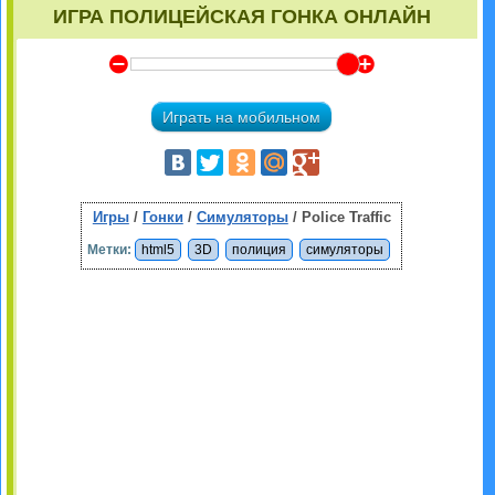
ИГРА ПОЛИЦЕЙСКАЯ ГОНКА ОНЛАЙН
Y
Z
Играть на мобильном
Игры
/
Гонки
/
Симуляторы
/ Police Traffic
Метки:
html5
3D
полиция
симуляторы