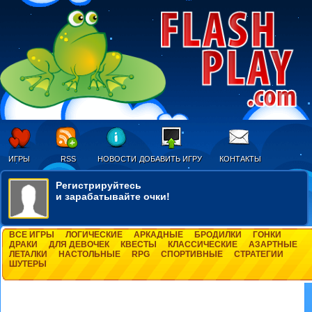
ИГРЫ
RSS
НОВОСТИ
ДОБАВИТЬ ИГРУ
КОНТАКТЫ
Регистрируйтесь
и зарабатывайте очки!
ВСЕ ИГРЫ
ЛОГИЧЕСКИЕ
АРКАДНЫЕ
БРОДИЛКИ
ГОНКИ
ДРАКИ
ДЛЯ ДЕВОЧЕК
КВЕСТЫ
КЛАССИЧЕСКИЕ
АЗАРТНЫЕ
ЛЕТАЛКИ
НАСТОЛЬНЫЕ
RPG
СПОРТИВНЫЕ
СТРАТЕГИИ
ШУТЕРЫ