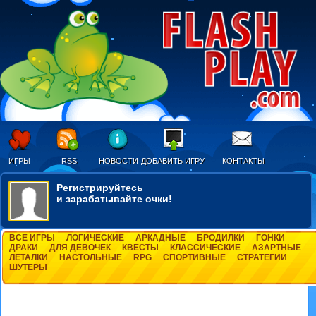
ИГРЫ
RSS
НОВОСТИ
ДОБАВИТЬ ИГРУ
КОНТАКТЫ
Регистрируйтесь
и зарабатывайте очки!
ВСЕ ИГРЫ
ЛОГИЧЕСКИЕ
АРКАДНЫЕ
БРОДИЛКИ
ГОНКИ
ДРАКИ
ДЛЯ ДЕВОЧЕК
КВЕСТЫ
КЛАССИЧЕСКИЕ
АЗАРТНЫЕ
ЛЕТАЛКИ
НАСТОЛЬНЫЕ
RPG
СПОРТИВНЫЕ
СТРАТЕГИИ
ШУТЕРЫ