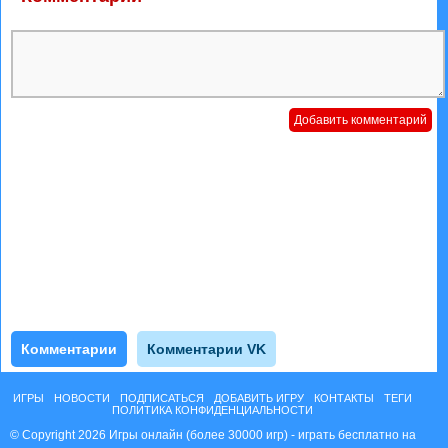
Комментарии
Комментарии VK
ИГРЫ
НОВОСТИ
ПОДПИСАТЬСЯ
ДОБАВИТЬ ИГРУ
КОНТАКТЫ
ТЕГИ
ПОЛИТИКА КОНФИДЕНЦИАЛЬНОСТИ
© Copyright 2026 Игры онлайн (более 30000 игр) - играть бесплатно на