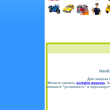
Необ
Для запуска 
Можете скачать
portable версию
. 
кликните "установить" и перезапус