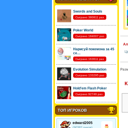
Swords and Souls
Сыграно 380811 раз
Poker World
Сыграно 184007 раз
Ал
Нарисуй покемона за 45
Ц
се…
Сыграно 163611 раз
Evolution Simulation
Разм
Сыграно 133295 раз
К
Hold'em Flash Poker
Сыграно 92746 раз
ТОП ИГРОКОВ
edward2005
(90382 очков)