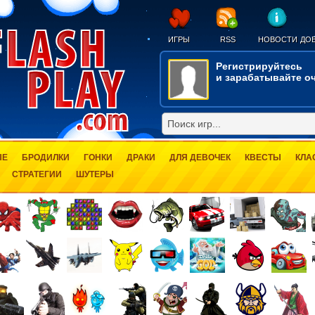
ИГРЫ
RSS
НОВОСТИ
ДОБ
Регистрируйтесь
и зарабатывайте оч
ЫЕ
БРОДИЛКИ
ГОНКИ
ДРАКИ
ДЛЯ ДЕВОЧЕК
КВЕСТЫ
КЛА
СТРАТЕГИИ
ШУТЕРЫ