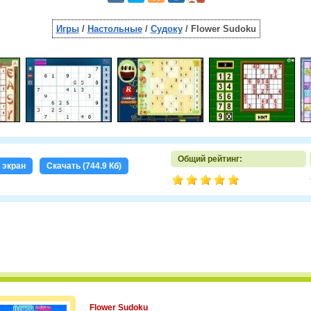
Игры
/
Настольные
/
Судоку
/ Flower Sudoku
Общий рейтинг:
 экран
Скачать (744.9 Кб)
Flower Sudoku