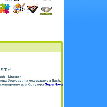
 игры
ash -
Maxtron
пуска браузера на содержимом flash,
 расширение для браузера
SuperNova