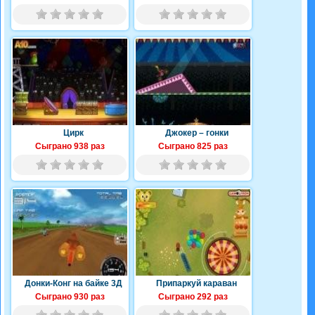
Цирк
Джокер – гонки
Сыграно 938 раз
Сыграно 825 раз
Донки-Конг на байке 3Д
Припаркуй караван
Сыграно 930 раз
Сыграно 292 раз