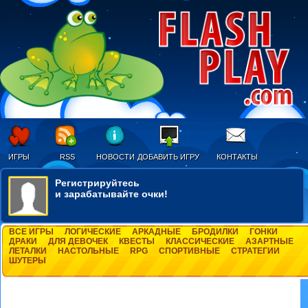
ИГРЫ
RSS
НОВОСТИ
ДОБАВИТЬ ИГРУ
КОНТАКТЫ
Регистрируйтесь
и зарабатывайте очки!
ВСЕ ИГРЫ
ЛОГИЧЕСКИЕ
АРКАДНЫЕ
БРОДИЛКИ
ГОНКИ
ДРАКИ
ДЛЯ ДЕВОЧЕК
КВЕСТЫ
КЛАССИЧЕСКИЕ
АЗАРТНЫЕ
ЛЕТАЛКИ
НАСТОЛЬНЫЕ
RPG
СПОРТИВНЫЕ
СТРАТЕГИИ
ШУТЕРЫ