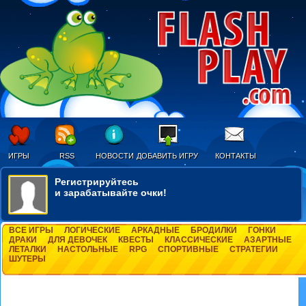
ИГРЫ
RSS
НОВОСТИ
ДОБАВИТЬ ИГРУ
КОНТАКТЫ
Регистрируйтесь
и зарабатывайте очки!
ВСЕ ИГРЫ
ЛОГИЧЕСКИЕ
АРКАДНЫЕ
БРОДИЛКИ
ГОНКИ
ДРАКИ
ДЛЯ ДЕВОЧЕК
КВЕСТЫ
КЛАССИЧЕСКИЕ
АЗАРТНЫЕ
ЛЕТАЛКИ
НАСТОЛЬНЫЕ
RPG
СПОРТИВНЫЕ
СТРАТЕГИИ
ШУТЕРЫ