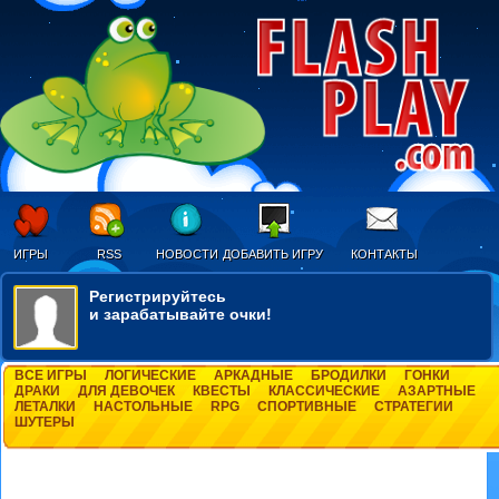
ИГРЫ
RSS
НОВОСТИ
ДОБАВИТЬ ИГРУ
КОНТАКТЫ
Регистрируйтесь
и зарабатывайте очки!
ВСЕ ИГРЫ
ЛОГИЧЕСКИЕ
АРКАДНЫЕ
БРОДИЛКИ
ГОНКИ
ДРАКИ
ДЛЯ ДЕВОЧЕК
КВЕСТЫ
КЛАССИЧЕСКИЕ
АЗАРТНЫЕ
ЛЕТАЛКИ
НАСТОЛЬНЫЕ
RPG
СПОРТИВНЫЕ
СТРАТЕГИИ
ШУТЕРЫ