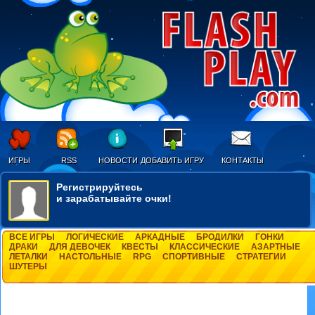
ИГРЫ
RSS
НОВОСТИ
ДОБАВИТЬ ИГРУ
КОНТАКТЫ
Регистрируйтесь
и зарабатывайте очки!
ВСЕ ИГРЫ
ЛОГИЧЕСКИЕ
АРКАДНЫЕ
БРОДИЛКИ
ГОНКИ
ДРАКИ
ДЛЯ ДЕВОЧЕК
КВЕСТЫ
КЛАССИЧЕСКИЕ
АЗАРТНЫЕ
ЛЕТАЛКИ
НАСТОЛЬНЫЕ
RPG
СПОРТИВНЫЕ
СТРАТЕГИИ
ШУТЕРЫ