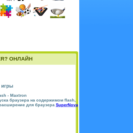
ER? ОНЛАЙН
 игры
ash -
Maxtron
пуска браузера на содержимом flash,
 расширение для браузера
SuperNova