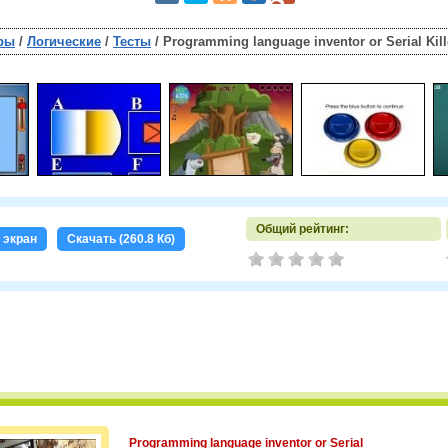
ры
/
Логические
/
Тесты
/ Programming language inventor or Serial Kill
Общий рейтинг:
 экран
Скачать (260.8 Кб)
Programming language inventor or Serial