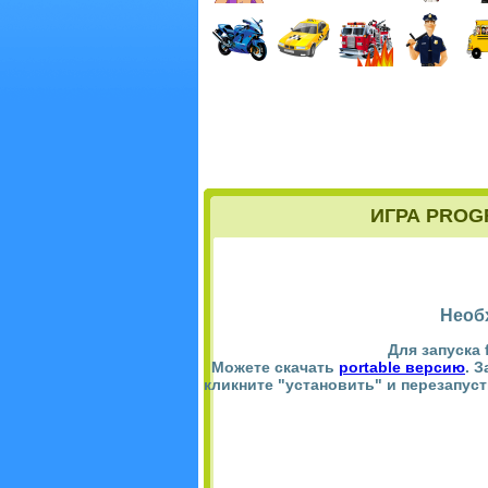
ИГРА PROG
Необ
Для запуска 
Можете скачать
portable версию
. 
кликните "установить" и перезапус