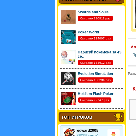
Swords and Souls
Сыграно 380811 раз
Poker World
Сыграно 184007 раз
Ал
Нарисуй покемона за 45
П
се…
Сыграно 163612 раз
Evolution Simulation
Разм
Сыграно 133296 раз
К
Hold'em Flash Poker
Сыграно 92747 раз
ТОП ИГРОКОВ
edward2005
(90382 очков)