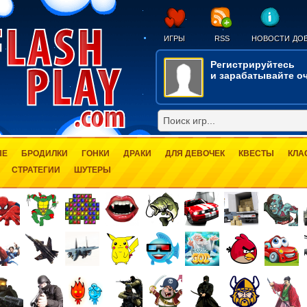
ИГРЫ
RSS
НОВОСТИ
ДОБ
Регистрируйтесь
и зарабатывайте оч
ЫЕ
БРОДИЛКИ
ГОНКИ
ДРАКИ
ДЛЯ ДЕВОЧЕК
КВЕСТЫ
КЛА
СТРАТЕГИИ
ШУТЕРЫ