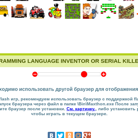
RAMMING LANGUAGE INVENTOR OR SERIAL KILL
Y
Z
ходимо использовать другой браузер для отображения
flash игр, рекомендуем использовать браузер с поддержкой fl
Запуск браузера через файл в папке \Bin\Maxthon.exe После за
тите браузер после установки.
См. картинку.
, либо установить
чтобы играть в текущем браузере.