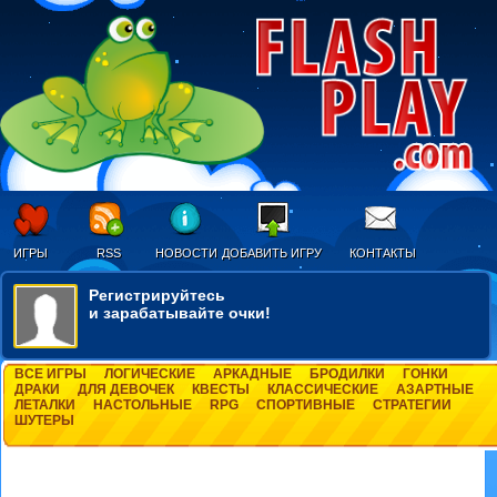
ИГРЫ
RSS
НОВОСТИ
ДОБАВИТЬ ИГРУ
КОНТАКТЫ
Регистрируйтесь
и зарабатывайте очки!
ВСЕ ИГРЫ
ЛОГИЧЕСКИЕ
АРКАДНЫЕ
БРОДИЛКИ
ГОНКИ
ДРАКИ
ДЛЯ ДЕВОЧЕК
КВЕСТЫ
КЛАССИЧЕСКИЕ
АЗАРТНЫЕ
ЛЕТАЛКИ
НАСТОЛЬНЫЕ
RPG
СПОРТИВНЫЕ
СТРАТЕГИИ
ШУТЕРЫ