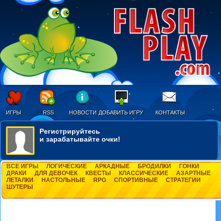
ИГРЫ
RSS
НОВОСТИ
ДОБАВИТЬ ИГРУ
КОНТАКТЫ
Регистрируйтесь
и зарабатывайте очки!
ВСЕ ИГРЫ
ЛОГИЧЕСКИЕ
АРКАДНЫЕ
БРОДИЛКИ
ГОНКИ
ДРАКИ
ДЛЯ ДЕВОЧЕК
КВЕСТЫ
КЛАССИЧЕСКИЕ
АЗАРТНЫЕ
ЛЕТАЛКИ
НАСТОЛЬНЫЕ
RPG
СПОРТИВНЫЕ
СТРАТЕГИИ
ШУТЕРЫ