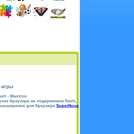
 игры
ash -
Maxtron
пуска браузера на содержимом flash,
 расширение для браузера
SuperNova