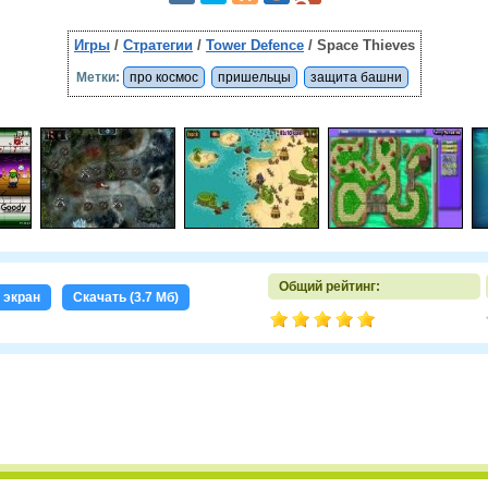
Игры
/
Стратегии
/
Tower Defence
/ Space Thieves
Метки:
про космос
пришельцы
защита башни
Общий рейтинг:
 экран
Скачать (3.7 Мб)