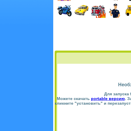
Необ
Для запуска 
Можете скачать
portable версию
. 
кликните "установить" и перезапус