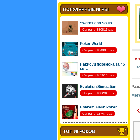
ПОПУЛЯРНЫЕ ИГРЫ
Swords and Souls
Сыграно 380811 раз
Poker World
Сыграно 184007 раз
Ал
Нарисуй покемона за 45
К
се…
Сыграно 163613 раз
Evolution Simulation
Разм
Сыграно 133296 раз
Метк
Hold'em Flash Poker
К
Сыграно 92747 раз
ТОП ИГРОКОВ