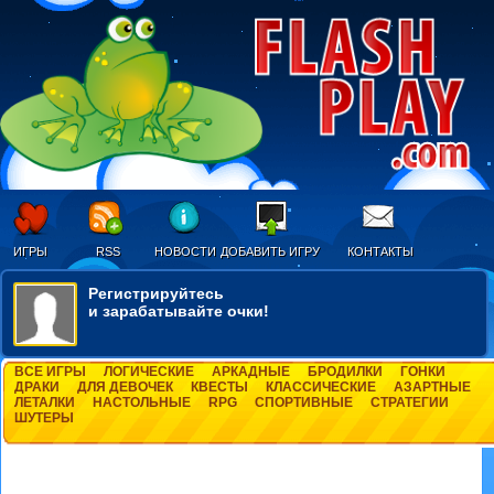
ИГРЫ
RSS
НОВОСТИ
ДОБАВИТЬ ИГРУ
КОНТАКТЫ
Регистрируйтесь
и зарабатывайте очки!
ВСЕ ИГРЫ
ЛОГИЧЕСКИЕ
АРКАДНЫЕ
БРОДИЛКИ
ГОНКИ
ДРАКИ
ДЛЯ ДЕВОЧЕК
КВЕСТЫ
КЛАССИЧЕСКИЕ
АЗАРТНЫЕ
ЛЕТАЛКИ
НАСТОЛЬНЫЕ
RPG
СПОРТИВНЫЕ
СТРАТЕГИИ
ШУТЕРЫ