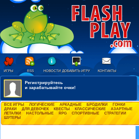
ИГРЫ
RSS
НОВОСТИ
ДОБАВИТЬ ИГРУ
КОНТАКТЫ
Регистрируйтесь
и зарабатывайте очки!
ВСЕ ИГРЫ
ЛОГИЧЕСКИЕ
АРКАДНЫЕ
БРОДИЛКИ
ГОНКИ
ДРАКИ
ДЛЯ ДЕВОЧЕК
КВЕСТЫ
КЛАССИЧЕСКИЕ
АЗАРТНЫЕ
ЛЕТАЛКИ
НАСТОЛЬНЫЕ
RPG
СПОРТИВНЫЕ
СТРАТЕГИИ
ШУТЕРЫ