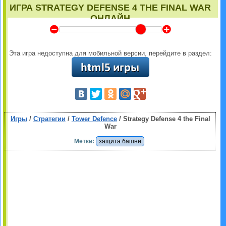
ИГРА STRATEGY DEFENSE 4 THE FINAL WAR
ОНЛАЙН
Y
Z
Эта игра недоступна для мобильной версии, перейдите в раздел:
Игры
/
Стратегии
/
Tower Defence
/ Strategy Defense 4 the Final
War
Метки:
защита башни