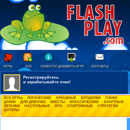
ИГРЫ
RSS
НОВОСТИ
ДОБАВИТЬ ИГРУ
КОНТАКТЫ
Регистрируйтесь
и зарабатывайте очки!
ВСЕ ИГРЫ
ЛОГИЧЕСКИЕ
АРКАДНЫЕ
БРОДИЛКИ
ГОНКИ
ДРАКИ
ДЛЯ ДЕВОЧЕК
КВЕСТЫ
КЛАССИЧЕСКИЕ
АЗАРТНЫЕ
ЛЕТАЛКИ
НАСТОЛЬНЫЕ
RPG
СПОРТИВНЫЕ
СТРАТЕГИИ
ШУТЕРЫ