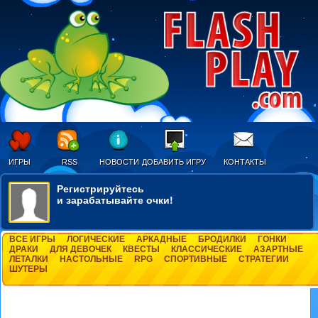
ИГРЫ
RSS
НОВОСТИ
ДОБАВИТЬ ИГРУ
КОНТАКТЫ
Регистрируйтесь
и зарабатывайте очки!
ВСЕ ИГРЫ
ЛОГИЧЕСКИЕ
АРКАДНЫЕ
БРОДИЛКИ
ГОНКИ
ДРАКИ
ДЛЯ ДЕВОЧЕК
КВЕСТЫ
КЛАССИЧЕСКИЕ
АЗАРТНЫЕ
ЛЕТАЛКИ
НАСТОЛЬНЫЕ
RPG
СПОРТИВНЫЕ
СТРАТЕГИИ
ШУТЕРЫ