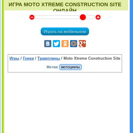
ИГРА MOTO XTREME CONSTRUCTION SITE
ОНЛАЙН
Y
Z
Играть на мобильном
Игры
/
Гонки
/
Трамплины
/ Moto Xtreme Construction Site
Метки:
мотоциклы